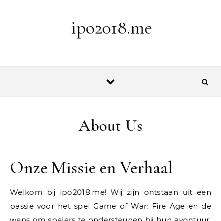
Skip to content
ipo2018.me
About Us
Onze Missie en Verhaal
Welkom bij ipo2018.me! Wij zijn ontstaan uit een
passie voor het spel Game of War: Fire Age en de
wens om spelers te ondersteunen bij hun avontuur.