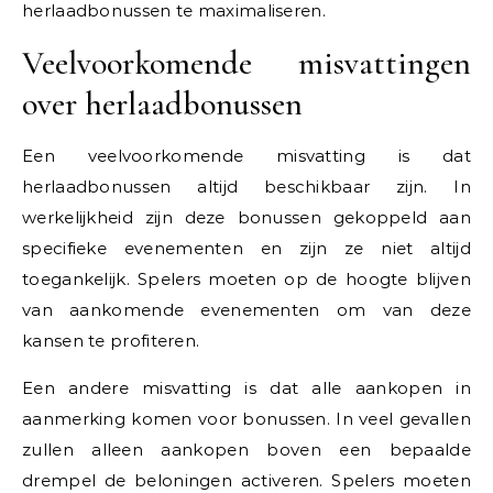
herlaadbonussen te maximaliseren.
Veelvoorkomende misvattingen
over herlaadbonussen
Een veelvoorkomende misvatting is dat
herlaadbonussen altijd beschikbaar zijn. In
werkelijkheid zijn deze bonussen gekoppeld aan
specifieke evenementen en zijn ze niet altijd
toegankelijk. Spelers moeten op de hoogte blijven
van aankomende evenementen om van deze
kansen te profiteren.
Een andere misvatting is dat alle aankopen in
aanmerking komen voor bonussen. In veel gevallen
zullen alleen aankopen boven een bepaalde
drempel de beloningen activeren. Spelers moeten