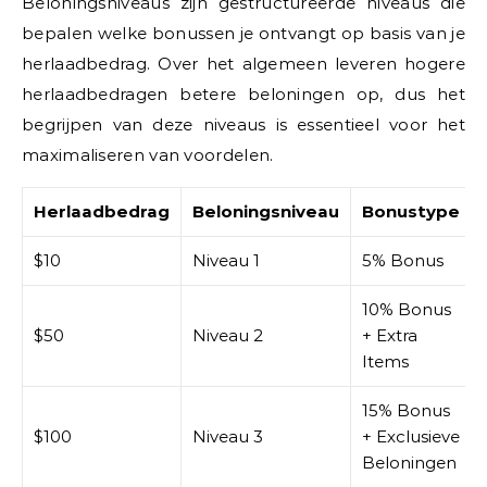
Beloningsniveaus zijn gestructureerde niveaus die
bepalen welke bonussen je ontvangt op basis van je
herlaadbedrag. Over het algemeen leveren hogere
herlaadbedragen betere beloningen op, dus het
begrijpen van deze niveaus is essentieel voor het
maximaliseren van voordelen.
Herlaadbedrag
Beloningsniveau
Bonustype
$10
Niveau 1
5% Bonus
10% Bonus
$50
Niveau 2
+ Extra
Items
15% Bonus
$100
Niveau 3
+ Exclusieve
Beloningen