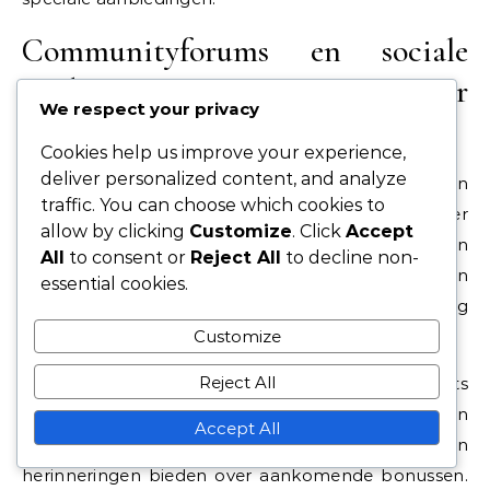
Communityforums en sociale
media voor
We respect your privacy
evenementaankondigingen
Cookies help us improve your experience,
deliver personalized content, and analyze
Communityforums en sociale mediaplatforms zijn
traffic. You can choose which cookies to
uitstekend voor real-time updates en discussies over
allow by clicking
Customize
. Click
Accept
herlaadbonus evenementen. Spelers kunnen
All
to consent or
Reject All
to decline non-
forums volgen die aan Game of War: Fire Age zijn
essential cookies.
gewijd om inzichten en strategieën met betrekking
tot evenementen te delen.
Customize
Reject All
Het volgen van de officiële sociale media-accounts
van het spel op platforms zoals Twitter en
Accept All
Facebook kan ook snelle aankondigingen en
herinneringen bieden over aankomende bonussen.