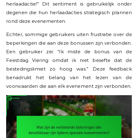
herlaadactie!” Dit sentiment is gebruikelijk onder
degenen die hun herlaadacties strategisch plannen
rond deze evenementen.
Echter, sommige gebruikers uiten frustratie over de
beperkingen die aan deze bonussen zijn verbonden.
Een gebruiker zei: “Ik miste de bonus van de
Feestdag Viering omdat ik niet besefte dat de
bestedingslimiet zo hoog was.” Deze feedback
benadrukt het belang van het lezen van de
voorwaarden die aan elk evenement zijn verbonden.