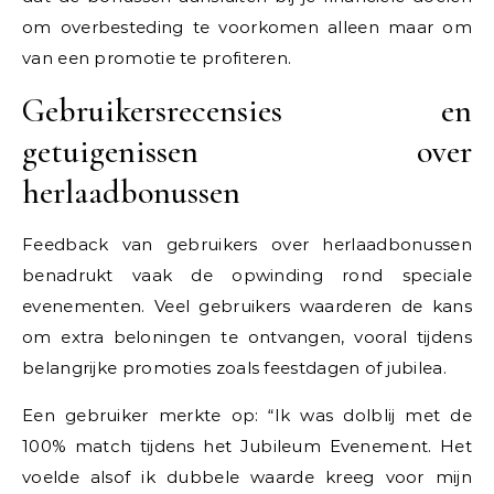
om overbesteding te voorkomen alleen maar om
van een promotie te profiteren.
Gebruikersrecensies en
getuigenissen over
herlaadbonussen
Feedback van gebruikers over herlaadbonussen
benadrukt vaak de opwinding rond speciale
evenementen. Veel gebruikers waarderen de kans
om extra beloningen te ontvangen, vooral tijdens
belangrijke promoties zoals feestdagen of jubilea.
Een gebruiker merkte op: “Ik was dolblij met de
100% match tijdens het Jubileum Evenement. Het
voelde alsof ik dubbele waarde kreeg voor mijn