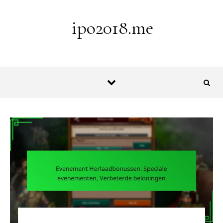
Skip to content
ipo2018.me