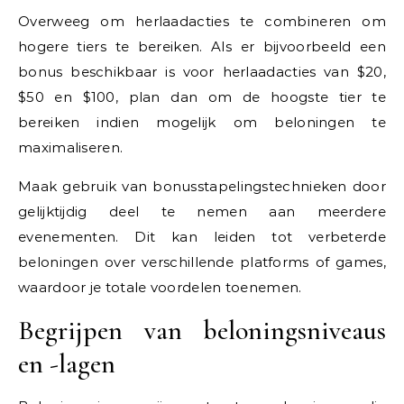
Overweeg om herlaadacties te combineren om
hogere tiers te bereiken. Als er bijvoorbeeld een
bonus beschikbaar is voor herlaadacties van $20,
$50 en $100, plan dan om de hoogste tier te
bereiken indien mogelijk om beloningen te
maximaliseren.
Maak gebruik van bonusstapelingstechnieken door
gelijktijdig deel te nemen aan meerdere
evenementen. Dit kan leiden tot verbeterde
beloningen over verschillende platforms of games,
waardoor je totale voordelen toenemen.
Begrijpen van beloningsniveaus
en -lagen