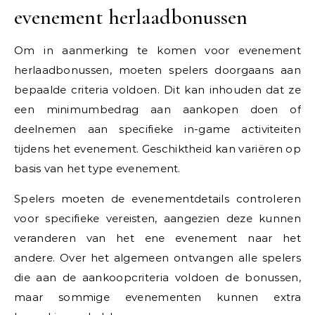
evenement herlaadbonussen
Om in aanmerking te komen voor evenement
herlaadbonussen, moeten spelers doorgaans aan
bepaalde criteria voldoen. Dit kan inhouden dat ze
een minimumbedrag aan aankopen doen of
deelnemen aan specifieke in-game activiteiten
tijdens het evenement. Geschiktheid kan variëren op
basis van het type evenement.
Spelers moeten de evenementdetails controleren
voor specifieke vereisten, aangezien deze kunnen
veranderen van het ene evenement naar het
andere. Over het algemeen ontvangen alle spelers
die aan de aankoopcriteria voldoen de bonussen,
maar sommige evenementen kunnen extra