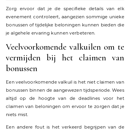
Zorg ervoor dat je de specifieke details van elk
evenement controleert, aangezien sommige unieke
bonussen of tijdelijke beloningen kunnen bieden die
je algehele ervaring kunnen verbeteren.
Veelvoorkomende valkuilen om te
vermijden bij het claimen van
bonussen
Een veelvoorkomende valkuil is het niet claimen van
bonussen binnen de aangewezen tijdsperiode. Wees
altijd op de hoogte van de deadlines voor het
claimen van beloningen om ervoor te zorgen dat je
niets mist.
Een andere fout is het verkeerd begrijpen van de