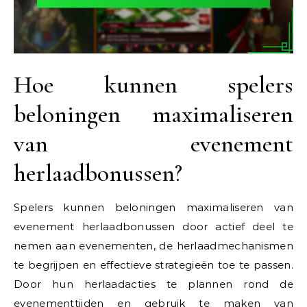
Hoe kunnen spelers
beloningen maximaliseren
van evenement
herlaadbonussen?
Spelers kunnen beloningen maximaliseren van
evenement herlaadbonussen door actief deel te
nemen aan evenementen, de herlaadmechanismen
te begrijpen en effectieve strategieën toe te passen.
Door hun herlaadacties te plannen rond de
evenementtijden en gebruik te maken van