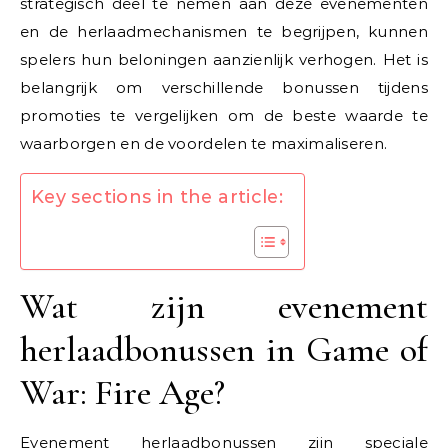
strategisch deel te nemen aan deze evenementen
en de herlaadmechanismen te begrijpen, kunnen
spelers hun beloningen aanzienlijk verhogen. Het is
belangrijk om verschillende bonussen tijdens
promoties te vergelijken om de beste waarde te
waarborgen en de voordelen te maximaliseren.
Key sections in the article:
Wat zijn evenement
herlaadbonussen in Game of
War: Fire Age?
Evenement herlaadbonussen zijn speciale