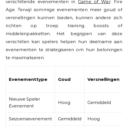
verschillende evenementen in
Game of War
: Fire
Age. Terwijl sommige evenementen meer goud of
versnellingen kunnen bieden, kunnen andere zich
richten op troep training boosts of
middelenpakketten. Het begrijpen van deze
verschillen kan spelers helpen hun deelname aan
evenementen te strategiseren om hun beloningen
te maximaliseren.
Evenementtype
Goud
Versnellingen
T
Nieuwe Speler
Hoog
Gemiddeld
Evenement
Seizoensevenement
Gemiddeld
Hoog