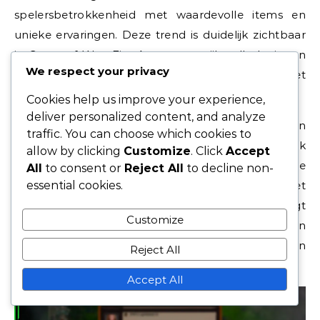
spelersbetrokkenheid met waardevolle items en
unieke ervaringen. Deze trend is duidelijk zichtbaar
in Game of War: Fire Age, waar mijlpaalbeloningen
We respect your privacy
competitiever zijn geworden in vergelijking met
andere titels.
Cookies help us improve your experience,
deliver personalized content, and analyze
Terwijl spelers gewend raken aan het ontvangen van
traffic. You can choose which cookies to
betere beloningen, zullen ze waarschijnlijk
allow by clicking
Customize
. Click
Accept
soortgelijke aanbiedingen in alle spellen die ze
All
to consent or
Reject All
to decline non-
spelen verwachten. Deze verschuiving verbetert niet
essential cookies.
alleen de loyaliteit van spelers, maar moedigt
Customize
ontwikkelaars ook aan om te innoveren in hun
beloningssystemen, zodat mijlpaalevenementen
Reject All
spannend en relevant blijven.
Accept All