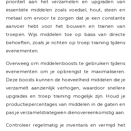
prioriteit aan het verzamelen en upgraden van
essentiële middelen zoals voedsel, hout, steen en
metaal om ervoor te zorgen dat je een constante
aanvoer hebt voor het bouwen en trainen van
troepen. Wijs middelen toe op basis van directe
behoeften, zoals je richten op troep training tijdens
evenementen.
Overweeg om middelenboosts te gebruiken tijdens
evenementen om je opbrengst te maximaliseren.
Deze boosts kunnen de hoeveelheid middelen die je
verzamelt aanzienlijk verhogen, waardoor snellere
upgrades en troep training mogelijk zijn. Houd je
productiepercentages van middelen in de gaten en
pas je verzamelstrategieën dienovereenkomstig aan.
Controleer regelmatig je inventaris en vermijd het