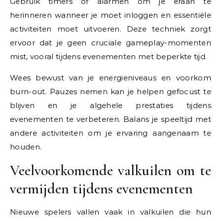
Gebruik timers of alarmen om je eraan te
herinneren wanneer je moet inloggen en essentiële
activiteiten moet uitvoeren. Deze techniek zorgt
ervoor dat je geen cruciale gameplay-momenten
mist, vooral tijdens evenementen met beperkte tijd.
Wees bewust van je energieniveaus en voorkom
burn-out. Pauzes nemen kan je helpen gefocust te
blijven en je algehele prestaties tijdens
evenementen te verbeteren. Balans je speeltijd met
andere activiteiten om je ervaring aangenaam te
houden.
Veelvoorkomende valkuilen om te
vermijden tijdens evenementen
Nieuwe spelers vallen vaak in valkuilen die hun