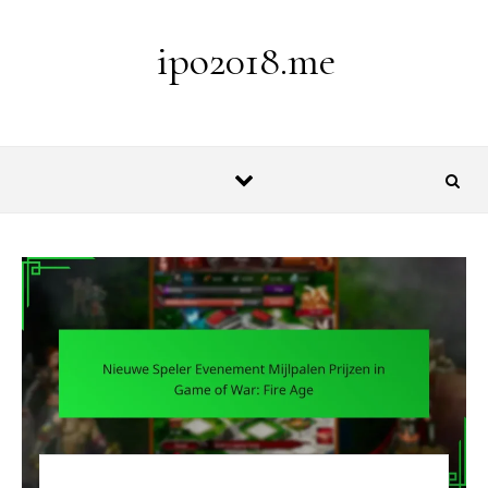
Skip to content
ipo2018.me