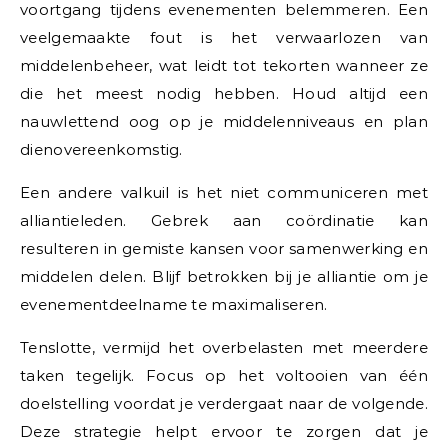
voortgang tijdens evenementen belemmeren. Een
veelgemaakte fout is het verwaarlozen van
middelenbeheer, wat leidt tot tekorten wanneer ze
die het meest nodig hebben. Houd altijd een
nauwlettend oog op je middelenniveaus en plan
dienovereenkomstig.
Een andere valkuil is het niet communiceren met
alliantieleden. Gebrek aan coördinatie kan
resulteren in gemiste kansen voor samenwerking en
middelen delen. Blijf betrokken bij je alliantie om je
evenementdeelname te maximaliseren.
Tenslotte, vermijd het overbelasten met meerdere
taken tegelijk. Focus op het voltooien van één
doelstelling voordat je verdergaat naar de volgende.
Deze strategie helpt ervoor te zorgen dat je