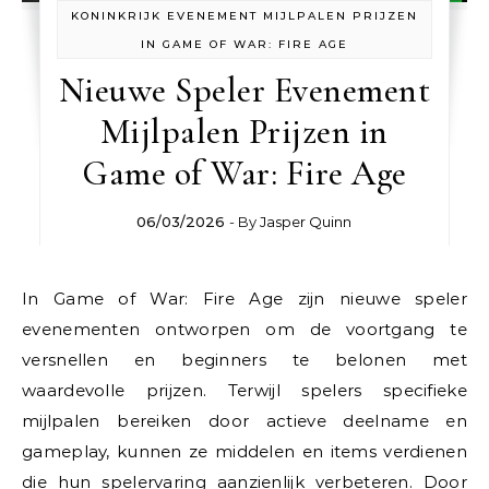
KONINKRIJK EVENEMENT MIJLPALEN PRIJZEN
IN GAME OF WAR: FIRE AGE
Nieuwe Speler Evenement
Mijlpalen Prijzen in
Game of War: Fire Age
06/03/2026
- By
Jasper Quinn
In Game of War: Fire Age zijn nieuwe speler
evenementen ontworpen om de voortgang te
versnellen en beginners te belonen met
waardevolle prijzen. Terwijl spelers specifieke
mijlpalen bereiken door actieve deelname en
gameplay, kunnen ze middelen en items verdienen
die hun spelervaring aanzienlijk verbeteren. Door