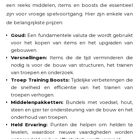
een reeks middelen, items en boosts die essentieel
zijn voor vroege spelvoortgang. Hier zijn enkele van
de belangrijkste prijzen:
Goud:
Een fundamentele valuta die wordt gebruikt
voor het kopen van items en het upgraden van
gebouwen.
Versnellingen:
Items die de tijd verminderen die
nodig is voor de bouw van structuren, het trainen
van troepen en onderzoek.
Troep Training Boosts:
Tijdelijke verbeteringen die
de snelheid en efficiëntie van het trainen van
troepen verhogen.
Middelenpakketten:
Bundels met voedsel, hout,
steen en ijzer ter ondersteuning van de bouw en het
onderhoud van troepen.
Held Ervaring:
Punten die helpen om helden te
levelen, waardoor nieuwe vaardigheden worden