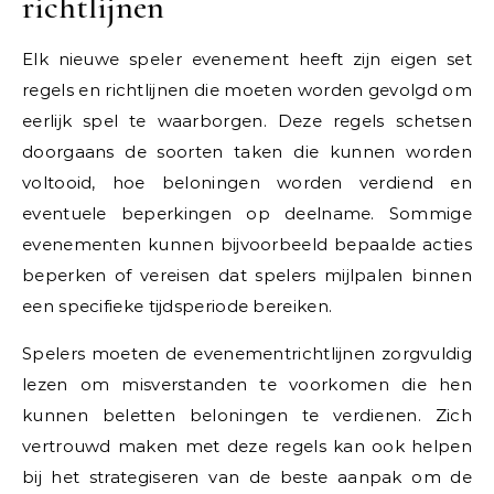
richtlijnen
Elk nieuwe speler evenement heeft zijn eigen set
regels en richtlijnen die moeten worden gevolgd om
eerlijk spel te waarborgen. Deze regels schetsen
doorgaans de soorten taken die kunnen worden
voltooid, hoe beloningen worden verdiend en
eventuele beperkingen op deelname. Sommige
evenementen kunnen bijvoorbeeld bepaalde acties
beperken of vereisen dat spelers mijlpalen binnen
een specifieke tijdsperiode bereiken.
Spelers moeten de evenementrichtlijnen zorgvuldig
lezen om misverstanden te voorkomen die hen
kunnen beletten beloningen te verdienen. Zich
vertrouwd maken met deze regels kan ook helpen
bij het strategiseren van de beste aanpak om de