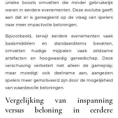
unieke boosts omvatten die minder gebruikelijk
waren in eerdere evenementen. Deze evolutie geeft
aan dat er is gereageerd op de vraag van spelers
naar meer impactvolle beloningen.
Bijvoorbeeld, terwijl eerdere evenementen vaak
basismiddelen en standaarditems bevatten,
omvatten huidige mijlpalen vaak zeldzame
artefacten en hoogwaardig gereedschap. Deze
verschuiving verbetert niet alleen de gameplay,
maar moedigt ook deelname aan, aangezien
spelers meer gemotiveerd zijn door de mogelijkheid
van waardevolle beloningen.
Vergelijking van inspanning
versus beloning in eerdere