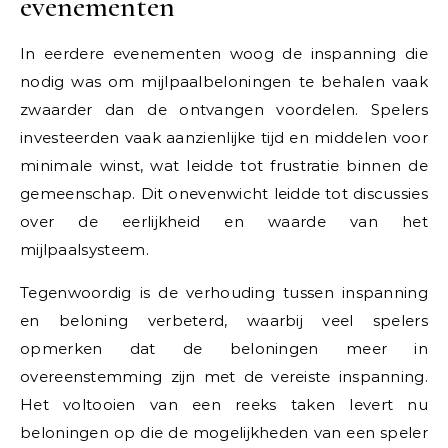
evenementen
In eerdere evenementen woog de inspanning die
nodig was om mijlpaalbeloningen te behalen vaak
zwaarder dan de ontvangen voordelen. Spelers
investeerden vaak aanzienlijke tijd en middelen voor
minimale winst, wat leidde tot frustratie binnen de
gemeenschap. Dit onevenwicht leidde tot discussies
over de eerlijkheid en waarde van het
mijlpaalsysteem.
Tegenwoordig is de verhouding tussen inspanning
en beloning verbeterd, waarbij veel spelers
opmerken dat de beloningen meer in
overeenstemming zijn met de vereiste inspanning.
Het voltooien van een reeks taken levert nu
beloningen op die de mogelijkheden van een speler