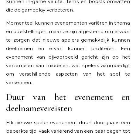
kunnen in-game valuta, items en boosts omvatten
die de gameplay verbeteren.
Momenteel kunnen evenementen variëren in thema
en doelstellingen, maar ze zijn afgestemd om ervoor
te zorgen dat nieuwe spelers gemakkelijk kunnen
deelnemen en ervan kunnen profiteren. Een
evenement kan bijvoorbeeld gericht zijn op het
verzamelen van middelen, wat spelers aanmoedigt
om verschillende aspecten van het spel te
verkennen.
Duur van het evenement en
deelnamevereisten
Elk nieuwe speler evenement duurt doorgaans een
beperkte tijd, vaak variërend van een paar dagen tot