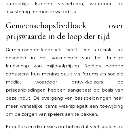
aanzienlijk kunnen verbeteren, waardoor de
investering de moeite waard lijkt.
Gemeenschapsfeedback over
prijswaarde in de loop der tijd
Gemeenschapsfeedback heeft een cruciale rol
gespeeld in het vormgeven van het huidige
landschap van mijlpaalprijzen. Spelers hebben
consistent hun mening geuit via forums en sociale
media, waardoor ontwikkelaars de
prijsaanbiedingen hebben aangepast op basis van
deze input. De overgang van basisbeloningen naar
meer wenselijke items weerspiegelt een toewijding
om de zorgen van spelers aan te pakken.
Enquêtes en discussies onthullen dat veel spelers de