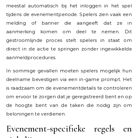
meestal automatisch bij het inloggen in het spel
tijdens de evenementperiode. Spelers zien vaak een
melding of banner die aangeeft dat ze in
aanmerking komen om deel te nemen. Dit
gestroomlijnde proces stelt spelers in staat om
direct in de actie te springen zonder ingewikkelde
aanmeldprocedures.
In sommige gevallen moeten spelers mogelijk hun
deelname bevestigen via een in-game prompt. Het
is raadzaam om de evenementdetails te controleren
om ervoor te zorgen dat je geregistreerd bent en op
de hoogte bent van de taken die nodig zijn om
beloningen te verdienen.
Evenement-specifieke regels en