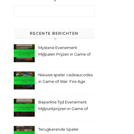
Search for:
RECENTE BERICHTEN
Mysterie Evenement
Mijlpalen Prijzen in Game of
War: Fire Age
Nieuwe speler cadeaucodes
in Game of War: Fire Age
Beperkte Tijd Evenement
Mijlpuntprijzen in Game of
War: Fire Age
Terugkerende Speler