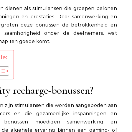
nningen en prestaties. Door samenwerking en
rgroten deze bonussen de betrokkenheid en
 saamhorigheid onder de deelnemers, wat
chap ten goede komt.
le:
ty recharge-bonussen?
 zijn stimulansen die worden aangeboden aan
mers en die gezamenlijke inspanningen en
ze bonussen moedigen samenwerking en
 de algehele ervaring binnen een gaming- of