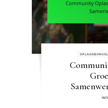
OPLAADBONUSLA
Communit
Groe
Samenwer
19/