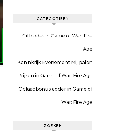
CATEGORIEËN
Giftcodes in Game of War: Fire
Age
Koninkrijk Evenement Mijlpalen
Prijzen in Game of War: Fire Age
Oplaadbonusladder in Game of
War: Fire Age
ZOEKEN