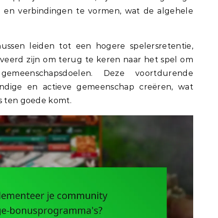
n en verbindingen te vormen, wat de algehele
sen leiden tot een hogere spelersretentie,
eerd zijn om terug te keren naar het spel om
emeenschapsdoelen. Deze voortdurende
ndige en actieve gemeenschap creëren, wat
rs ten goede komt.