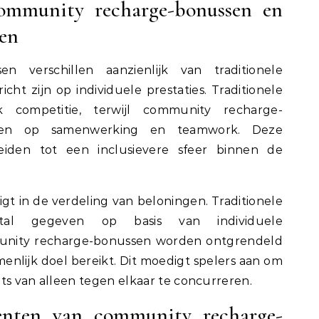
community recharge-bonussen en
gen
n verschillen aanzienlijk van traditionele
cht zijn op individuele prestaties. Traditionele
k competitie, terwijl community recharge-
en op samenwerking en teamwork. Deze
eiden tot een inclusievere sfeer binnen de
ligt in de verdeling van beloningen. Traditionele
tal gegeven op basis van individuele
mmunity recharge-bonussen worden ontgrendeld
lijk doel bereikt. Dit moedigt spelers aan om
ts van alleen tegen elkaar te concurreren.
enten van community recharge-